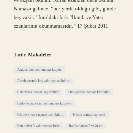
ve akşam okunur. Kuran ezandan önce okunur.
Namaza gelince, “her yerde olduğu gibi, günde
beş vakit.” İran’daki fark “İkindi ve Yatsı
ezanlarının okunmamasıdır.” 17 Şubat 2011
Tarih:
Makaleler
Araplar kaç vakit namaz kılıyor
Azerbaycanda kaç vakit namaz kılınır
Caferilerde namaz kaç vakittir
Dünyada ilk namazı kim kıldı
Endonezyada kaç vakit namaz kılınıyor
Günde 3 vakit namaz nasıl kılınır
Hacda namaz kaç vakit
İran neden 3 vakit namaz kılar
İranda namaz 3 vakit mi