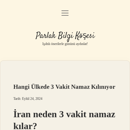
menüyü
Anasayfa
aç
Gizlilik Politikası
Parlak Bilgi Köşesi
Yasal Uyarı
Işıltılı önerilerle gününü aydınlat!
Hakkımızda
Hangi Ülkede 3 Vakit Namaz Kılınıyor
Tarih: Eylül 24, 2024
İran neden 3 vakit namaz
kılar?