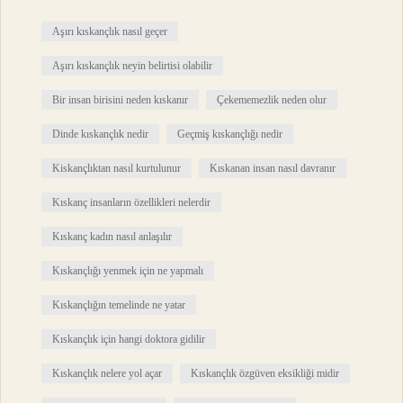
Aşırı kıskançlık nasıl geçer
Aşırı kıskançlık neyin belirtisi olabilir
Bir insan birisini neden kıskanır
Çekememezlik neden olur
Dinde kıskançlık nedir
Geçmiş kıskançlığı nedir
Kiskançlıktan nasıl kurtulunur
Kıskanan insan nasıl davranır
Kıskanç insanların özellikleri nelerdir
Kıskanç kadın nasıl anlaşılır
Kıskançlığı yenmek için ne yapmalı
Kıskançlığın temelinde ne yatar
Kıskançlık için hangi doktora gidilir
Kıskançlık nelere yol açar
Kıskançlık özgüven eksikliği midir