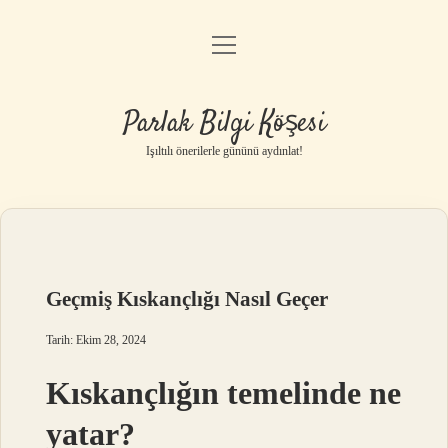
menüyü
Anasayfa
aç
Gizlilik Politikası
Parlak Bilgi Köşesi
Yasal Uyarı
Işıltılı önerilerle gününü aydınlat!
Hakkımızda
Geçmiş Kıskançlığı Nasıl Geçer
Tarih: Ekim 28, 2024
Kıskançlığın temelinde ne
yatar?