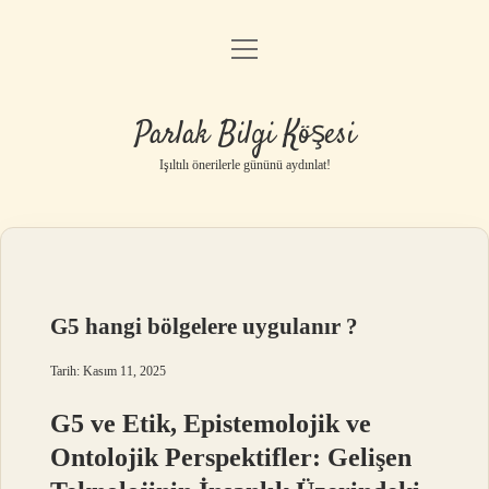
menüyü
Anasayfa
aç
Gizlilik Politikası
Parlak Bilgi Köşesi
Yasal Uyarı
Işıltılı önerilerle gününü aydınlat!
Hakkımızda
G5 hangi bölgelere uygulanır ?
Tarih: Kasım 11, 2025
G5 ve Etik, Epistemolojik ve
Ontolojik Perspektifler: Gelişen