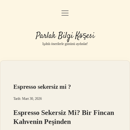
menüyü
Anasayfa
aç
Gizlilik Politikası
Parlak Bilgi Köşesi
Yasal Uyarı
Işıltılı önerilerle gününü aydınlat!
Hakkımızda
Espresso sekersiz mi ?
Tarih: Mart 30, 2026
Espresso Sekersiz Mi? Bir Fincan
Kahvenin Peşinden