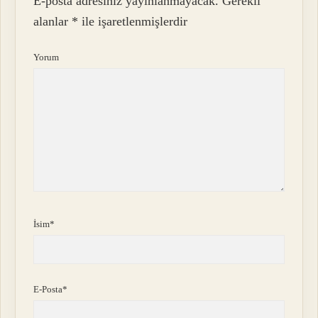
E-posta adresiniz yayınlanmayacak.
Gerekli
alanlar
*
ile işaretlenmişlerdir
Yorum
İsim*
E-Posta*