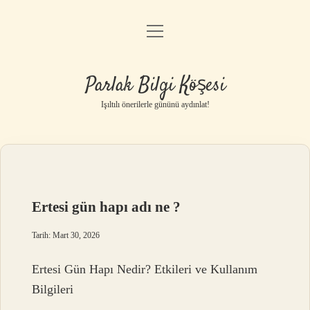
menüyü
Anasayfa
aç
Gizlilik Politikası
Parlak Bilgi Köşesi
Yasal Uyarı
Işıltılı önerilerle gününü aydınlat!
Hakkımızda
Ertesi gün hapı adı ne ?
Tarih: Mart 30, 2026
Ertesi Gün Hapı Nedir? Etkileri ve Kullanım
Bilgileri