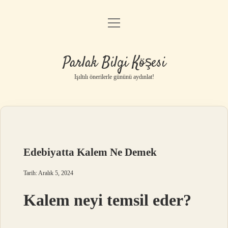
menüyü
Anasayfa
aç
Gizlilik Politikası
Parlak Bilgi Köşesi
Yasal Uyarı
Işıltılı önerilerle gününü aydınlat!
Hakkımızda
Edebiyatta Kalem Ne Demek
Tarih: Aralık 5, 2024
Kalem neyi temsil eder?