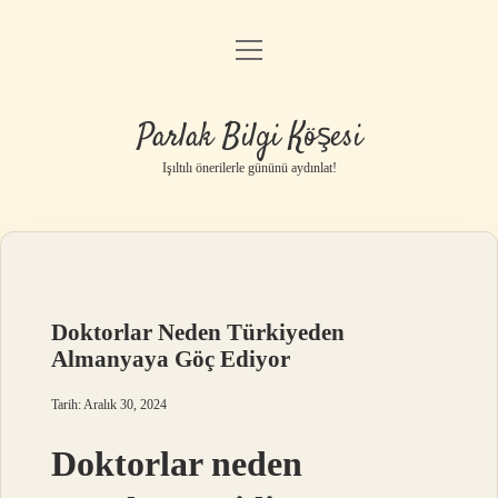
menüyü
Anasayfa
aç
Gizlilik Politikası
Parlak Bilgi Köşesi
Yasal Uyarı
Işıltılı önerilerle gününü aydınlat!
Hakkımızda
Doktorlar Neden Türkiyeden
Almanyaya Göç Ediyor
Tarih: Aralık 30, 2024
Doktorlar neden