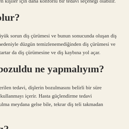
n kişiler için daha konforlu bir tedavi seçeneği olabilir.
olur?
 büyük sorun diş çürümesi ve bunun sonucunda oluşan diş
k nedeniyle düzgün temizlenemediğinden diş çürümesi ve
rtar da diş çürümesine ve diş kaybına yol açar.
 bozuldu ne yapmalıyım?
erilen tedavi, dişlerin bozulmasını belirli bir süre
kullanmayı içerir. Hasta güçlendirme tedavi
ulma meydana gelse bile, tekrar diş teli takmadan