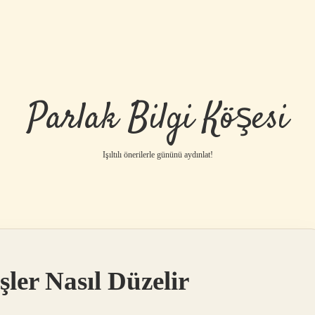
Parlak Bilgi Köşesi
Işıltılı önerilerle gününü aydınlat!
ler Nasıl Düzelir