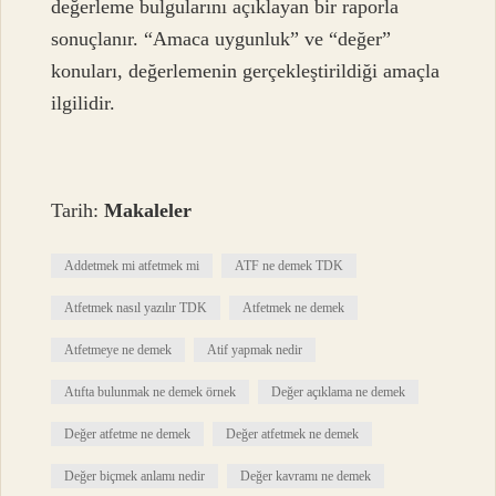
değerleme bulgularını açıklayan bir raporla
sonuçlanır. “Amaca uygunluk” ve “değer”
konuları, değerlemenin gerçekleştirildiği amaçla
ilgilidir.
Tarih:
Makaleler
Addetmek mi atfetmek mi
ATF ne demek TDK
Atfetmek nasıl yazılır TDK
Atfetmek ne demek
Atfetmeye ne demek
Atif yapmak nedir
Atıfta bulunmak ne demek örnek
Değer açıklama ne demek
Değer atfetme ne demek
Değer atfetmek ne demek
Değer biçmek anlamı nedir
Değer kavramı ne demek