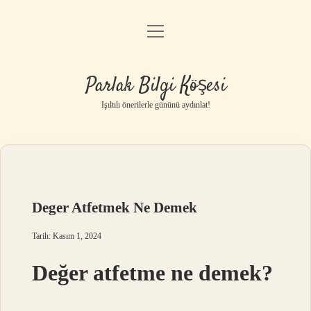
menüyü
Anasayfa
aç
Gizlilik Politikası
Parlak Bilgi Köşesi
Yasal Uyarı
Işıltılı önerilerle gününü aydınlat!
Hakkımızda
Deger Atfetmek Ne Demek
Tarih: Kasım 1, 2024
Değer atfetme ne demek?