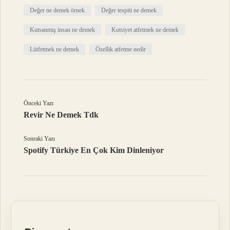
Değer ne demek örnek
Değer tespiti ne demek
Kutsanmış insan ne demek
Kutsiyet atfetmek ne demek
Lütfetmek ne demek
Özellik atfetme nedir
Önceki Yazı
Revir Ne Demek Tdk
Sonraki Yazı
Spotify Türkiye En Çok Kim Dinleniyor