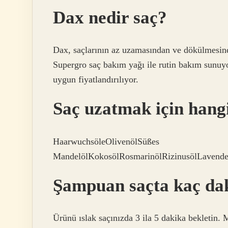
Dax nedir saç?
Dax, saçlarının az uzamasından ve dökülmesinden
Supergro saç bakım yağı ile rutin bakım sunuy
uygun fiyatlandırılıyor.
Saç uzatmak için hang
HaarwuchsöleOlivenölSüßes
MandelölKokosölRosmarinölRizinusölLavendel
Şampuan saçta kaç dak
Ürünü ıslak saçınızda 3 ila 5 dakika bekletin. 