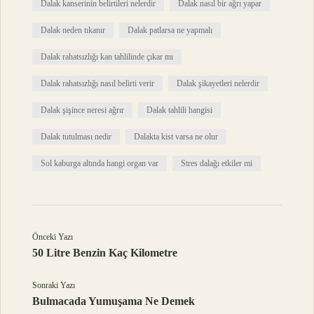
Dalak kanserinin belirtileri nelerdir
Dalak nasıl bir ağrı yapar
Dalak neden tıkanır
Dalak patlarsa ne yapmalı
Dalak rahatsızlığı kan tahlilinde çıkar mı
Dalak rahatsızlığı nasıl belirti verir
Dalak şikayetleri nelerdir
Dalak şişince neresi ağrır
Dalak tahlili hangisi
Dalak tutulması nedir
Dalakta kist varsa ne olur
Sol kaburga altında hangi organ var
Stres dalağı etkiler mi
Önceki Yazı
50 Litre Benzin Kaç Kilometre
Sonraki Yazı
Bulmacada Yumuşama Ne Demek