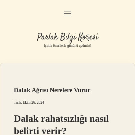
menüyü
Anasayfa
aç
Gizlilik Politikası
Parlak Bilgi Köşesi
Yasal Uyarı
Işıltılı önerilerle gününü aydınlat!
Hakkımızda
Dalak Ağrısı Nerelere Vurur
Tarih: Ekim 26, 2024
Dalak rahatsızlığı nasıl
belirti verir?