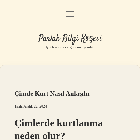
menüyü
Anasayfa
aç
Gizlilik Politikası
Parlak Bilgi Köşesi
Yasal Uyarı
Işıltılı önerilerle gününü aydınlat!
Hakkımızda
Çimde Kurt Nasıl Anlaşılır
Tarih: Aralık 22, 2024
Çimlerde kurtlanma
neden olur?