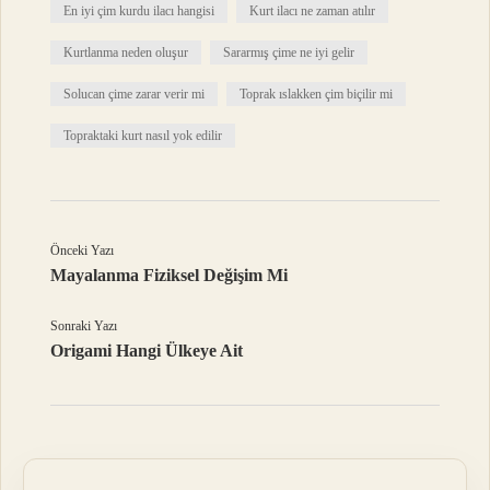
En iyi çim kurdu ilacı hangisi
Kurt ilacı ne zaman atılır
Kurtlanma neden oluşur
Sararmış çime ne iyi gelir
Solucan çime zarar verir mi
Toprak ıslakken çim biçilir mi
Topraktaki kurt nasıl yok edilir
Önceki Yazı
Mayalanma Fiziksel Değişim Mi
Sonraki Yazı
Origami Hangi Ülkeye Ait