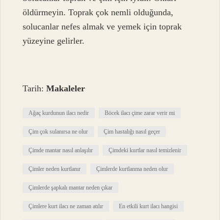
öldürmeyin. Toprak çok nemli olduğunda,
solucanlar nefes almak ve yemek için toprak
yüzeyine gelirler.
Tarih:
Makaleler
Ağaç kurdunun ilacı nedir
Böcek ilacı çime zarar verir mi
Çim çok sulanırsa ne olur
Çim hastalığı nasıl geçer
Çimde mantar nasıl anlaşılır
Çimdeki kurtlar nasıl temizlenir
Çimler neden kurtlanır
Çimlerde kurtlanma neden olur
Çimlerde şapkalı mantar neden çıkar
Çimlere kurt ilacı ne zaman atılır
En etkili kurt ilacı hangisi