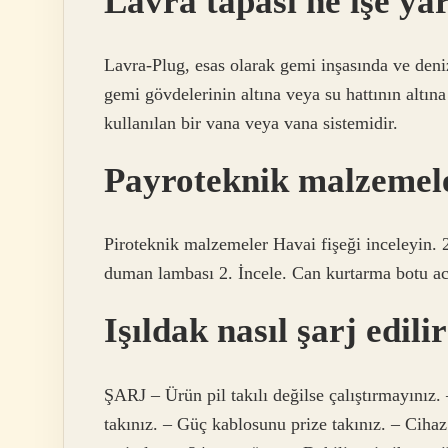
Lavra tapası ne işe ya
Lavra-Plug, esas olarak gemi inşasında ve deniz
gemi gövdelerinin altına veya su hattının altına
kullanılan bir vana veya vana sistemidir.
Payroteknik malzemele
Piroteknik malzemeler Havai fişeği inceleyin.
duman lambası 2. İncele. Can kurtarma botu acil
Işıldak nasıl şarj edili
ŞARJ – Ürün pil takılı değilse çalıştırmayınız
takınız. – Güç kablosunu prize takınız. – Ciha