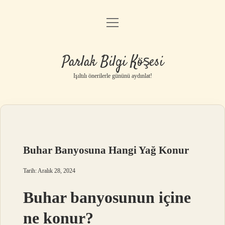
menüyü
Anasayfa
aç
Gizlilik Politikası
Parlak Bilgi Köşesi
Yasal Uyarı
Işıltılı önerilerle gününü aydınlat!
Hakkımızda
Buhar Banyosuna Hangi Yağ Konur
Tarih: Aralık 28, 2024
Buhar banyosunun içine
ne konur?