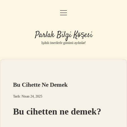
menüyü
Anasayfa
aç
Gizlilik Politikası
Parlak Bilgi Köşesi
Yasal Uyarı
Işıltılı önerilerle gününü aydınlat!
Hakkımızda
Bu Cihette Ne Demek
Tarih: Nisan 24, 2025
Bu cihetten ne demek?