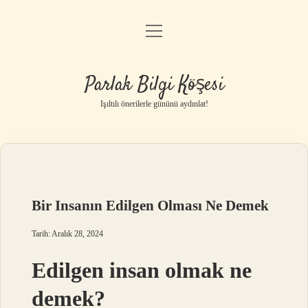
menüyü
Anasayfa
aç
Gizlilik Politikası
Parlak Bilgi Köşesi
Yasal Uyarı
Işıltılı önerilerle gününü aydınlat!
Hakkımızda
Bir Insanın Edilgen Olması Ne Demek
Tarih: Aralık 28, 2024
Edilgen insan olmak ne
demek?