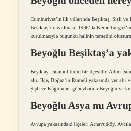
Beyoğlu önceden nerey
Cumhuriyet’in ilk yıllarında Beşiktaş, Şişli 
Beşiktaş’ın ayrılması, 1936’da Kemerburgaz’ın E
kurulmasıyla bugünkü halinin temelini oluştur
Beyoğlu Beşiktaş’a ya
Beşiktaş, İstanbul ilinin bir ilçesidir. Adını İs
alır. İlçe, Boğaz’ın Rumeli yakasında yer alır v
Şişli ve Kâğıthane, güneybatıda Beyoğlu ve ku
Beyoğlu Asya mı Avru
Avrupa yakasındaki ilçeler: Arnavutköy, Avcılar