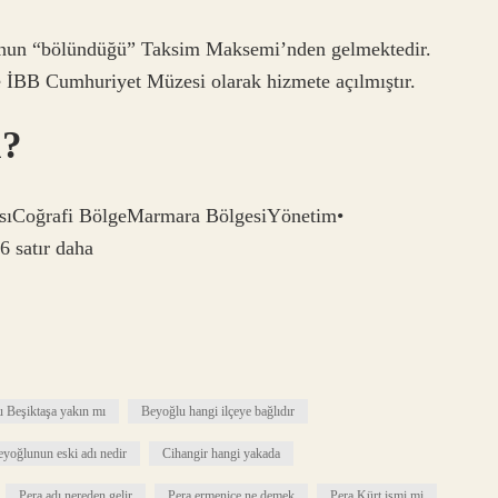
unun “bölündüğü” Taksim Maksemi’nden gelmektedir.
e İBB Cumhuriyet Müzesi olarak hizmete açılmıştır.
a?
sıCoğrafi BölgeMarmara BölgesiYönetim•
 satır daha
 Beşiktaşa yakın mı
Beyoğlu hangi ilçeye bağlıdır
yoğlunun eski adı nedir
Cihangir hangi yakada
Pera adı nereden gelir
Pera ermenice ne demek
Pera Kürt ismi mi