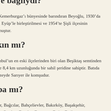
e bağlıydı?
ve Kemerburgaz’ı bünyesinde barındıran Beyoğlu, 1930’da
yüp’le birleştirilmesi ve 1954’te Şişli ilçesinin
muştur.
kın mı?
tanbul’un en eski ilçelerinden biri olan Beşiktaş semtinden
e 8,4 km uzunluğunda bir sahil şeridine sahiptir. Batıda
zeyde Sarıyer ile komşudur.
pa mı?
, Bağcılar, Bahçelievler, Bakırköy, Başakşehir,