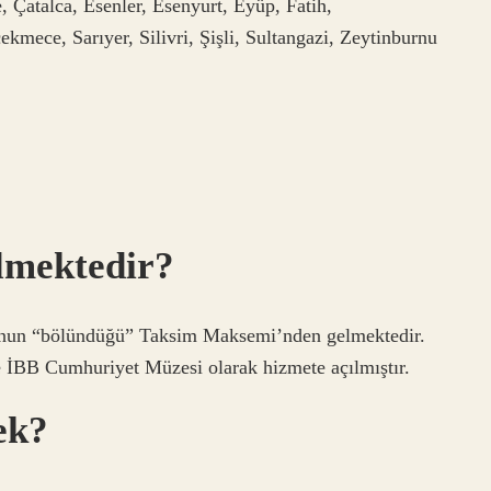
Çatalca, Esenler, Esenyurt, Eyüp, Fatih,
ece, Sarıyer, Silivri, Şişli, Sultangazi, Zeytinburnu
lmektedir?
unun “bölündüğü” Taksim Maksemi’nden gelmektedir.
e İBB Cumhuriyet Müzesi olarak hizmete açılmıştır.
ek?