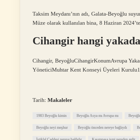
Taksim Meydanı’nın adı, Galata-Beyoğlu suy
Müze olarak kullanılan bina, 8 Haziran 2024’t
Cihangir hangi yakad
Cihangir, BeyoğluCihangirKonumAvrupa Yaka
YöneticiMuhtar Kent Konseyi Üyeleri Kurulu16
Tarih:
Makaleler
1983 Beyoğlu kimin
Beyoğlu Asya mı Avrupa mı
Beyoğlu
Beyoğlu neyi meşhur
Beyoğlu önceden nereye bağlıydı
Be
İstiklal Caddesi nereye bağlıdır
Kasımpaşa ismi nereden gelir