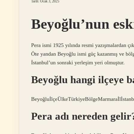
Tarih: Ocak 3, 2025
Beyoğlu’nun eski
Pera ismi 1925 yılında resmi yazışmalardan çı
Öte yandan Beyoğlu ismi güç kazanmış ve bölg
İstanbul’un sonraki yerleşim yeri olmuştur.
Beyoğlu hangi ilçeye b
BeyoğluİlçeÜlkeTürkiyeBölgeMarmaraİlİstanbu
Pera adı nereden gelir