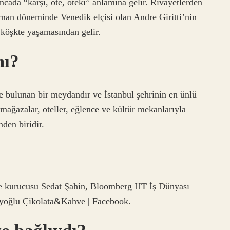
cada “karşı, öte, öteki” anlamına gelir. Rivayetlerden
man döneminde Venedik elçisi olan Andre Giritti’nin
 köşkte yaşamasından gelir.
mı?
 bulunan bir meydandır ve İstanbul şehrinin en ünlü
 mağazalar, oteller, eğlence ve kültür mekanlarıyla
den biridir.
 kurucusu Sedat Şahin, Bloomberg HT İş Dünyası
eyoğlu Çikolata&Kahve | Facebook.