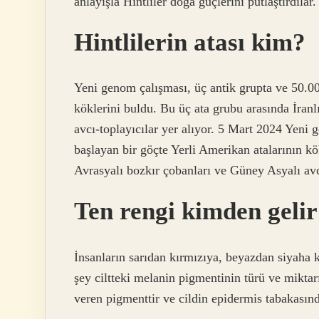
anlayışla Hintliler doğa güçlerini putlaştırdılar.
Hintlilerin atası kim?
Yeni genom çalışması, üç antik grupta ve 50.00
köklerini buldu. Bu üç ata grubu arasında İranl
avcı-toplayıcılar yer alıyor. 5 Mart 2024 Yeni 
başlayan bir göçte Yerli Amerikan atalarının kök
Avrasyalı bozkır çobanları ve Güney Asyalı avcı
Ten rengi kimden geli
İnsanların sarıdan kırmızıya, beyazdan siyaha kad
şey ciltteki melanin pigmentinin türü ve miktar
veren pigmenttir ve cildin epidermis tabakasında