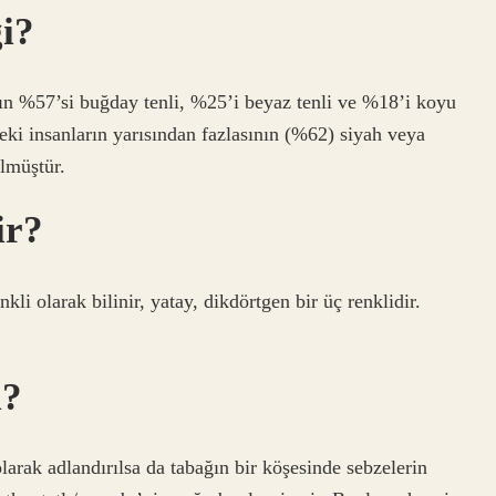
i?
rın %57’si buğday tenli, %25’i beyaz tenli ve %18’i koyu
deki insanların yarısından fazlasının (%62) siyah veya
lmüştür.
ir?
kli olarak bilinir, yatay, dikdörtgen bir üç renklidir.
i?
arak adlandırılsa da tabağın bir köşesinde sebzelerin