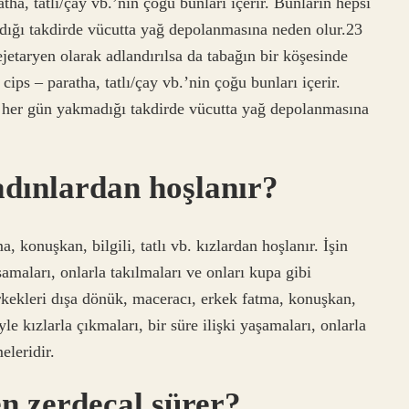
atha, tatlı/çay vb.’nin çoğu bunları içerir. Bunların hepsi
adığı takdirde vücutta yağ depolanmasına neden olur.23
taryen olarak adlandırılsa da tabağın bir köşesinde
 cips – paratha, tatlı/çay vb.’nin çoğu bunları içerir.
yi her gün yakmadığı takdirde vücutta yağ depolanmasına
kadınlardan hoşlanır?
, konuşkan, bilgili, tatlı vb. kızlardan hoşlanır. İşin
aşamaları, onlarla takılmaları ve onları kupa gibi
rkekleri dışa dönük, maceracı, erkek fatma, konuşkan,
böyle kızlarla çıkmaları, bir süre ilişki yaşamaları, onlarla
eleridir.
n zerdeçal sürer?