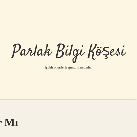
Parlak Bilgi Köşesi
Işıltılı önerilerle gününü aydınlat!
r Mı