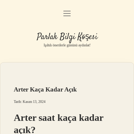
menüyü
Anasayfa
aç
Gizlilik Politikası
Parlak Bilgi Köşesi
Yasal Uyarı
Işıltılı önerilerle gününü aydınlat!
Hakkımızda
Arter Kaça Kadar Açık
Tarih: Kasım 13, 2024
Arter saat kaça kadar
açık?