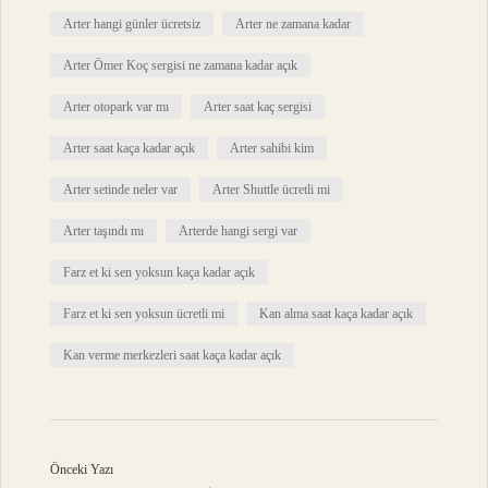
Arter hangi günler ücretsiz
Arter ne zamana kadar
Arter Ömer Koç sergisi ne zamana kadar açık
Arter otopark var mı
Arter saat kaç sergisi
Arter saat kaça kadar açık
Arter sahibi kim
Arter setinde neler var
Arter Shuttle ücretli mi
Arter taşındı mı
Arterde hangi sergi var
Farz et ki sen yoksun kaça kadar açık
Farz et ki sen yoksun ücretli mi
Kan alma saat kaça kadar açık
Kan verme merkezleri saat kaça kadar açık
Önceki Yazı