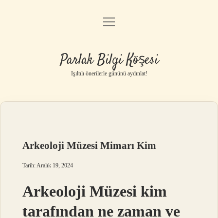
menüyü
Anasayfa
aç
Gizlilik Politikası
Parlak Bilgi Köşesi
Yasal Uyarı
Işıltılı önerilerle gününü aydınlat!
Hakkımızda
Arkeoloji Müzesi Mimarı Kim
Tarih: Aralık 19, 2024
Arkeoloji Müzesi kim
tarafından ne zaman ve