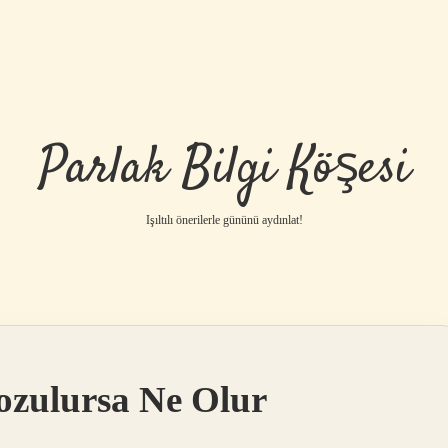
Parlak Bilgi Köşesi
Işıltılı önerilerle gününü aydınlat!
ozulursa Ne Olur