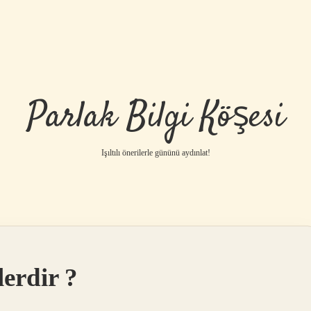
Parlak Bilgi Köşesi
Işıltılı önerilerle gününü aydınlat!
lerdir ?