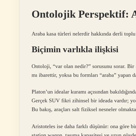
Ontolojik Perspektif:
Araba kasa türleri nelerdir hakkında derli toplu
Biçimin varlıkla ilişkisi
Ontoloji, “var olan nedir?” sorusunu sorar. B
mı ibarettir, yoksa bu formları “araba” yapan d
Platon’un idealar kuramı açısından bakıldığında
Gerçek SUV fikri zihinsel bir ideada vardır; y
Bu bakış, araçları salt fiziksel nesneler olmakt
Aristoteles ise daha farklı düşünür: ona göre b
station wagon, taşıma kapasitesi ve uzun gövde