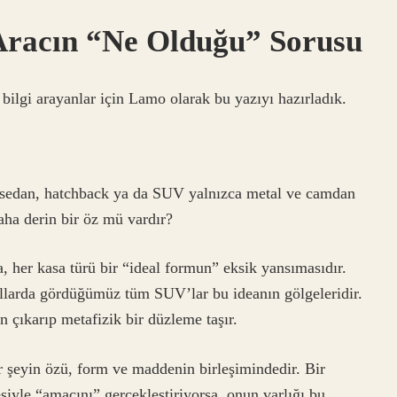
 Aracın “Ne Olduğu” Sorusu
 bilgi arayanlar için Lamo olarak bu yazıyı hazırladık.
ir sedan, hatchback ya da SUV yalnızca metal ve camdan
aha derin bir öz mü vardır?
, her kasa türü bir “ideal formun” eksik yansımasıdır.
ollarda gördüğümüz tüm SUV’lar bu ideanın gölgeleridir.
an çıkarıp metafizik bir düzleme taşır.
ir şeyin özü, form ve maddenin birleşimindedir. Bir
siyle “amacını” gerçekleştiriyorsa, onun varlığı bu