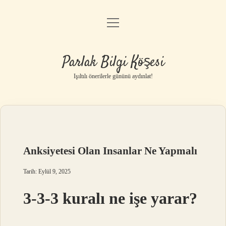
menüyü
Anasayfa
aç
Gizlilik Politikası
Parlak Bilgi Köşesi
Yasal Uyarı
Işıltılı önerilerle gününü aydınlat!
Hakkımızda
Anksiyetesi Olan Insanlar Ne Yapmalı
Tarih: Eylül 9, 2025
3-3-3 kuralı ne işe yarar?