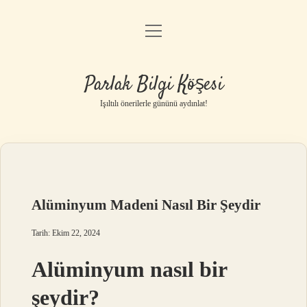
menüyü
Anasayfa
aç
Gizlilik Politikası
Parlak Bilgi Köşesi
Yasal Uyarı
Işıltılı önerilerle gününü aydınlat!
Hakkımızda
Alüminyum Madeni Nasıl Bir Şeydir
Tarih: Ekim 22, 2024
Alüminyum nasıl bir
şeydir?