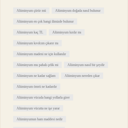
Alüminyum çürür mü
Alüminyum doğada nasıl bulunur
Alüminyum en çok hangi ilimizde bulunur
Alüminyum kaç TL
Alüminyum kırılır mı
Alüminyum kıvılcım çıkarır mı
Alüminyum madeni ne için kullanılır
Alüminyum mu pahalı çelik mi
Alüminyum nasıl bir şeydir
Alüminyum ne kadar sağlam
Alüminyum nereden çıkar
Alüminyum ömrü ne kadardır
Alüminyum vücuda hangi yollarla girer
Alüminyum vücutta ne işe yarar
Alüminyumun ham maddesi nedir