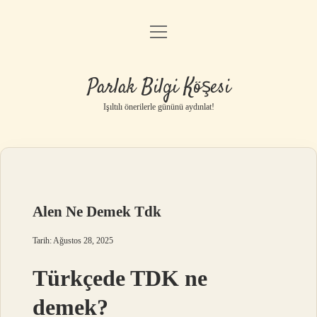
menüyü
Anasayfa
aç
Gizlilik Politikası
Parlak Bilgi Köşesi
Yasal Uyarı
Işıltılı önerilerle gününü aydınlat!
Hakkımızda
Alen Ne Demek Tdk
Tarih: Ağustos 28, 2025
Türkçede TDK ne
demek?