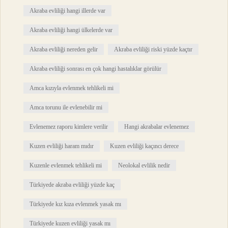
Akraba evliliği hangi illerde var
Akraba evliliği hangi ülkelerde var
Akraba evliliği nereden gelir
Akraba evliliği riski yüzde kaçtır
Akraba evliliği sonrası en çok hangi hastalıklar görülür
Amca kızıyla evlenmek tehlikeli mi
Amca torunu ile evlenebilir mi
Evlenemez raporu kimlere verilir
Hangi akrabalar evlenemez
Kuzen evliliği haram mıdır
Kuzen evliliği kaçıncı derece
Kuzenle evlenmek tehlikeli mi
Neolokal evlilik nedir
Türkiyede akraba evliliği yüzde kaç
Türkiyede kız kıza evlenmek yasak mı
Türkiyede kuzen evliliği yasak mı