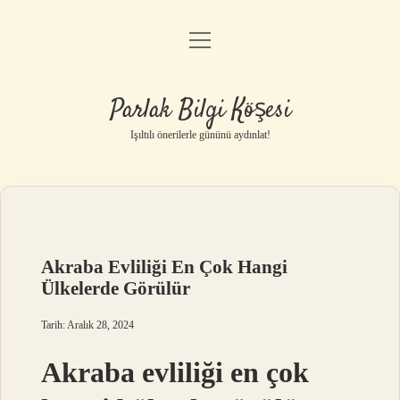
menüyü
Anasayfa
aç
Gizlilik Politikası
Parlak Bilgi Köşesi
Yasal Uyarı
Işıltılı önerilerle gününü aydınlat!
Hakkımızda
Akraba Evliliği En Çok Hangi
Ülkelerde Görülür
Tarih: Aralık 28, 2024
Akraba evliliği en çok