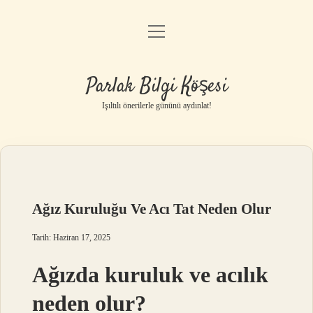
menüyü
Anasayfa
aç
Gizlilik Politikası
Parlak Bilgi Köşesi
Yasal Uyarı
Işıltılı önerilerle gününü aydınlat!
Hakkımızda
Ağız Kuruluğu Ve Acı Tat Neden Olur
Tarih: Haziran 17, 2025
Ağızda kuruluk ve acılık
neden olur?