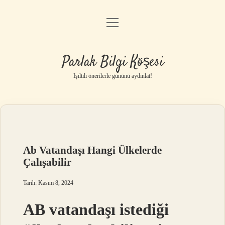
menüyü
Anasayfa
aç
Gizlilik Politikası
Parlak Bilgi Köşesi
Yasal Uyarı
Işıltılı önerilerle gününü aydınlat!
Hakkımızda
Ab Vatandaşı Hangi Ülkelerde
Çalışabilir
Tarih: Kasım 8, 2024
AB vatandaşı istediği