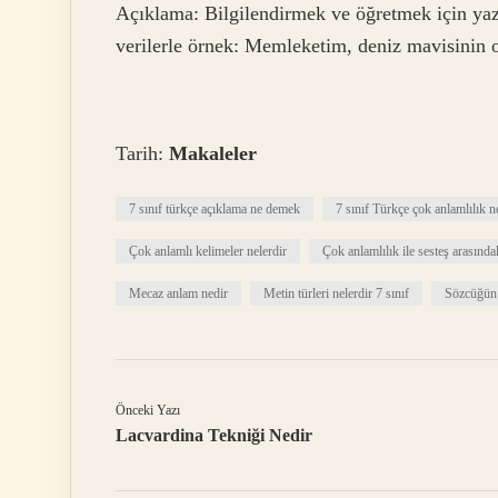
Açıklama: Bilgilendirmek ve öğretmek için yazı
verilerle örnek: Memleketim, deniz mavisinin or
Tarih:
Makaleler
7 sınıf türkçe açıklama ne demek
7 sınıf Türkçe çok anlamlılık 
Çok anlamlı kelimeler nelerdir
Çok anlamlılık ile sesteş arasında
Mecaz anlam nedir
Metin türleri nelerdir 7 sınıf
Sözcüğün 
Önceki Yazı
Lacvardina Tekniği Nedir