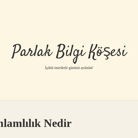
Parlak Bilgi Köşesi
Işıltılı önerilerle gününü aydınlat!
nlamlılık Nedir