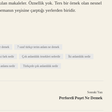
lan makaleler. Öznellik yok. Ters bir örnek olan nesnel
manın yeşisine çarptığı yerlerden biridir.
ne demek
7 sınıf türkçe terim anlam ne demek
ki fark nedir
Çok anlamlılık örnekleri nelerdir
İki anlamlılık nedir
anlamı nedir
Türkçede çok anlamlılık nedir
Sonraki Yazı
Perforeli Poşet Ne Demek