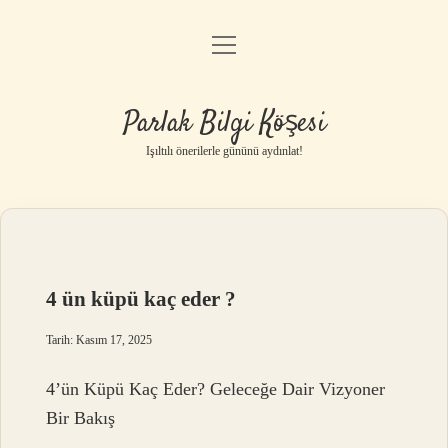
menüyü
Anasayfa
aç
Gizlilik Politikası
Parlak Bilgi Köşesi
Yasal Uyarı
Işıltılı önerilerle gününü aydınlat!
Hakkımızda
4 ün küpü kaç eder ?
Tarih: Kasım 17, 2025
4’ün Küpü Kaç Eder? Geleceğe Dair Vizyoner
Bir Bakış