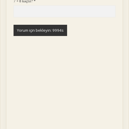
7 + 8 kaçtır?
*