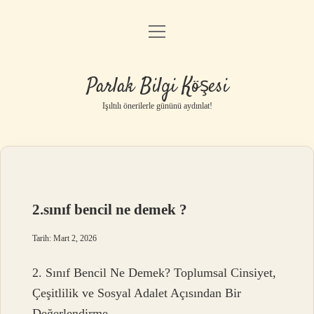
menüyü
Anasayfa
aç
Gizlilik Politikası
Parlak Bilgi Köşesi
Yasal Uyarı
Işıltılı önerilerle gününü aydınlat!
Hakkımızda
2.sınıf bencil ne demek ?
Tarih: Mart 2, 2026
2. Sınıf Bencil Ne Demek? Toplumsal Cinsiyet,
Çeşitlilik ve Sosyal Adalet Açısından Bir
Değerlendirme