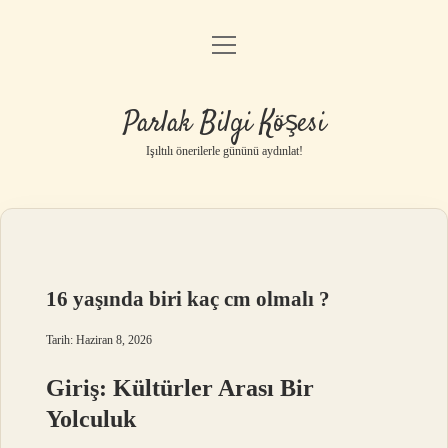
menüyü
Anasayfa
aç
Gizlilik Politikası
Parlak Bilgi Köşesi
Yasal Uyarı
Işıltılı önerilerle gününü aydınlat!
Hakkımızda
16 yaşında biri kaç cm olmalı ?
Tarih: Haziran 8, 2026
Giriş: Kültürler Arası Bir
Yolculuk