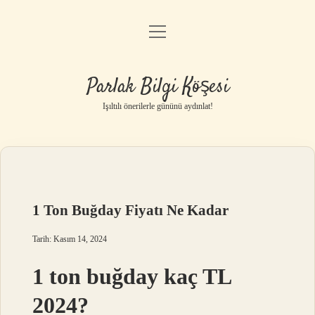
menüyü
Anasayfa
aç
Gizlilik Politikası
Parlak Bilgi Köşesi
Yasal Uyarı
Işıltılı önerilerle gününü aydınlat!
Hakkımızda
1 Ton Buğday Fiyatı Ne Kadar
Tarih: Kasım 14, 2024
1 ton buğday kaç TL
2024?