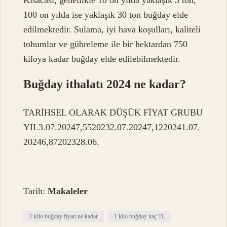
Kısacası, genellikle 10 on yılda yaklaşık 3 ton,
100 on yılda ise yaklaşık 30 ton buğday elde
edilmektedir. Sulama, iyi hava koşulları, kaliteli
tohumlar ve gübreleme ile bir hektardan 750
kiloya kadar buğday elde edilebilmektedir.
Buğday ithalatı 2024 ne kadar?
TARİHSEL OLARAK DÜŞÜK FİYAT GRUBU
YIL3.07.20247,5520232.07.20247,1220241.07.
20246,87202328.06.
Tarih:
Makaleler
1 kilo buğday fiyatı ne kadar
1 kilo buğday kaç TL