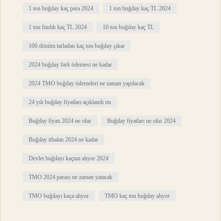
1 ton buğday kaç para 2024
1 ton buğday kaç TL 2024
1 ton fındık kaç TL 2024
10 ton buğday kaç TL
100 dönüm tarladan kaç ton buğday çıkar
2024 buğday fark ödemesi ne kadar
2024 TMO buğday ödemeleri ne zaman yapılacak
24 yılı buğday fiyatları açıklandı mı
Buğday fiyatı 2024 ne olur
Buğday fiyatları ne olur 2024
Buğday ithalatı 2024 ne kadar
Devlet buğdayı kaçtan alıyor 2024
TMO 2024 parası ne zaman yatacak
TMO buğdayı kaça alıyor
TMO kaç ton buğday alıyor