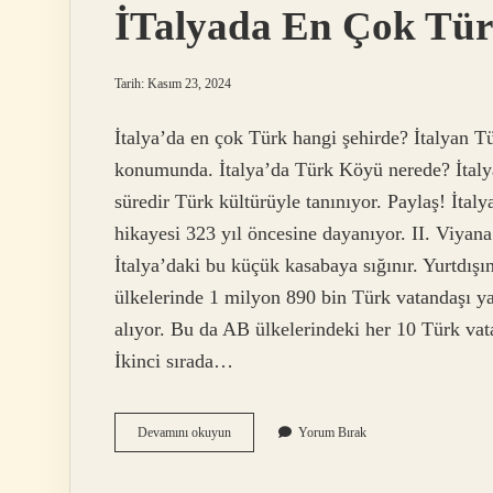
İTalyada En Çok Tü
Tarih: Kasım 23, 2024
İtalya’da en çok Türk hangi şehirde? İtalyan Tü
konumunda. İtalya’da Türk Köyü nerede? İtaly
süredir Türk kültürüyle tanınıyor. Paylaş! İta
hikayesi 323 yıl öncesine dayanıyor. II. Viyan
İtalya’daki bu küçük kasabaya sığınır. Yurtdış
ülkelerinde 1 milyon 890 bin Türk vatandaşı ya
alıyor. Bu da AB ülkelerindeki her 10 Türk vat
İkinci sırada…
İTalyada
Devamını okuyun
Yorum Bırak
En
Çok
Türk