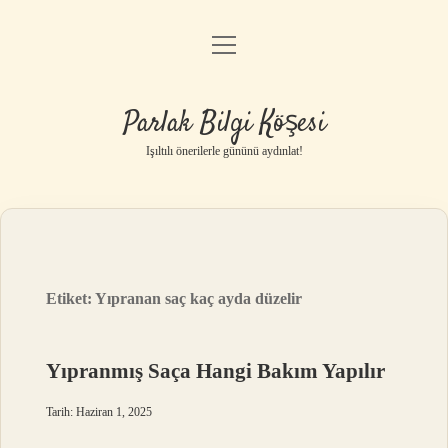
menüyü
Anasayfa
aç
Gizlilik Politikası
Parlak Bilgi Köşesi
Yasal Uyarı
Işıltılı önerilerle gününü aydınlat!
Hakkımızda
Etiket:
Yıpranan saç kaç ayda düzelir
Yıpranmış Saça Hangi Bakım Yapılır
Tarih: Haziran 1, 2025