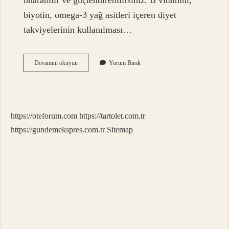
onarabilir ve güçlendirebilirsiniz. B vitamini,
biyotin, omega-3 yağ asitleri içeren diyet
takviyelerinin kullanılması…
Yıpranmış
Devamını okuyun
Yorum Bırak
Saça
Hangi
Bakım
Yapılır
https://oteforum.com
https://tartolet.com.tr
https://gundemekspres.com.tr
Sitemap