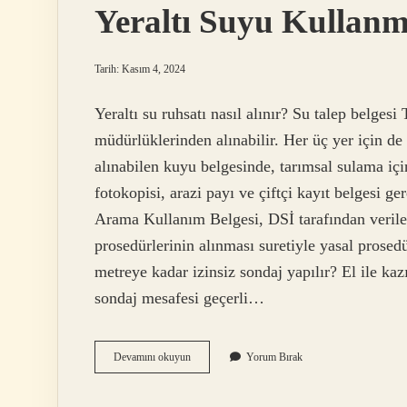
Yeraltı Suyu Kullanma
Tarih: Kasım 4, 2024
Yeraltı su ruhsatı nasıl alınır? Su talep belgesi
müdürlüklerinden alınabilir. Her üç yer için de n
alınabilen kuyu belgesinde, tarımsal sulama için
fotokopisi, arazi payı ve çiftçi kayıt belgesi ge
Arama Kullanım Belgesi, DSİ tarafından veril
prosedürlerinin alınması suretiyle yasal prosed
metreye kadar izinsiz sondaj yapılır? El ile ka
sondaj mesafesi geçerli…
Yeraltı
Devamını okuyun
Yorum Bırak
Suyu
Kullanma
Izin