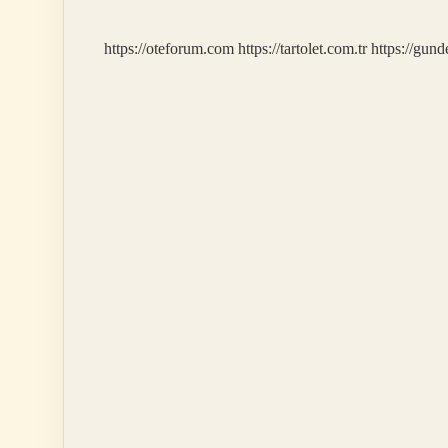
Belgesi
Nasıl
https://oteforum.com
https://tartolet.com.tr
https://gun
Alınır