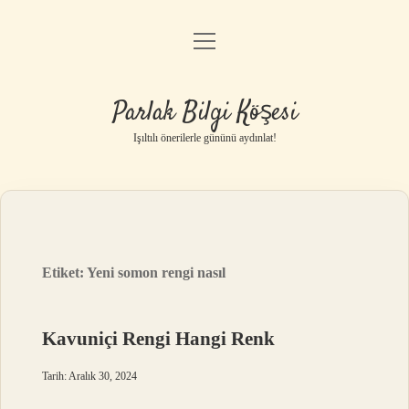
menüyü
Anasayfa
aç
Gizlilik Politikası
Parlak Bilgi Köşesi
Yasal Uyarı
Işıltılı önerilerle gününü aydınlat!
Hakkımızda
Etiket:
Yeni somon rengi nasıl
Kavuniçi Rengi Hangi Renk
Tarih: Aralık 30, 2024