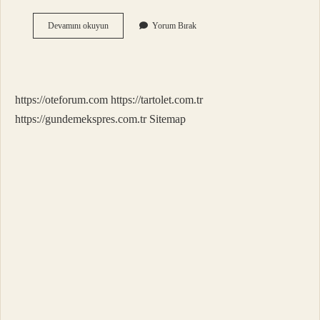
Kavuniçi
Devamını okuyun
Yorum Bırak
Rengi
Hangi
Renk
https://oteforum.com
https://tartolet.com.tr
https://gundemekspres.com.tr
Sitemap