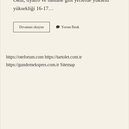
Okul, tiyatro ve hastane gibi yerlerde yükselti
yüksekliği 16-17…
Rıht
Devamını okuyun
Yorum Bırak
Ölçüsü
Nasıl
Alınır
https://oteforum.com
https://tartolet.com.tr
https://gundemekspres.com.tr
Sitemap