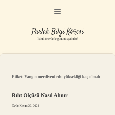
menüyü
Anasayfa
aç
Gizlilik Politikası
Parlak Bilgi Köşesi
Yasal Uyarı
Işıltılı önerilerle gününü aydınlat!
Hakkımızda
Etiket:
Yangın merdiveni rıht yüksekliği kaç olmalı
Rıht Ölçüsü Nasıl Alınır
Tarih: Kasım 22, 2024