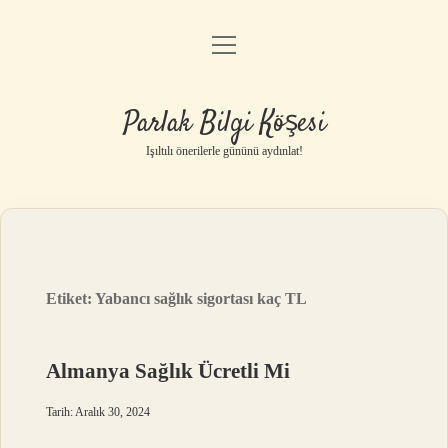
menüyü
Anasayfa
aç
Gizlilik Politikası
Parlak Bilgi Köşesi
Yasal Uyarı
Işıltılı önerilerle gününü aydınlat!
Hakkımızda
Etiket:
Yabancı sağlık sigortası kaç TL
Almanya Sağlık Ücretli Mi
Tarih: Aralık 30, 2024