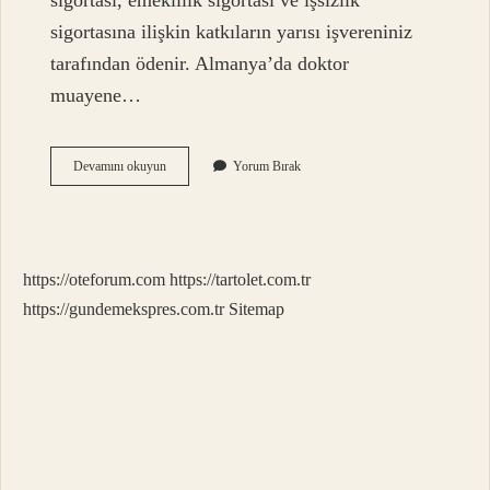
sigortası, emeklilik sigortası ve işsizlik
sigortasına ilişkin katkıların yarısı işvereniniz
tarafından ödenir. Almanya’da doktor
muayene…
Almanya
Devamını okuyun
Yorum Bırak
Sağlık
Ücretli
Mi
https://oteforum.com
https://tartolet.com.tr
https://gundemekspres.com.tr
Sitemap