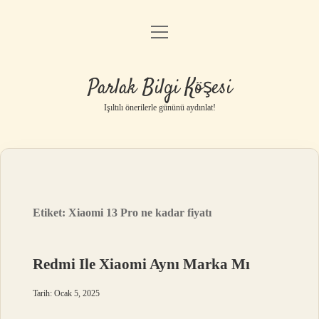
menüyü
Anasayfa
aç
Gizlilik Politikası
Parlak Bilgi Köşesi
Yasal Uyarı
Işıltılı önerilerle gününü aydınlat!
Hakkımızda
Etiket:
Xiaomi 13 Pro ne kadar fiyatı
Redmi Ile Xiaomi Aynı Marka Mı
Tarih: Ocak 5, 2025