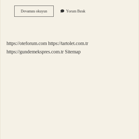
Redmi
Devamını okuyun
Yorum Bırak
Ile
Xiaomi
Aynı
Marka
Mı
https://oteforum.com
https://tartolet.com.tr
https://gundemekspres.com.tr
Sitemap