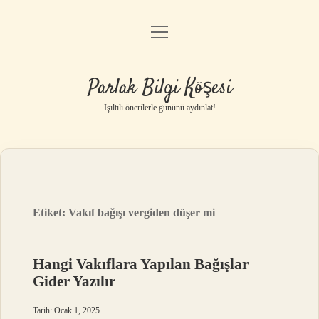
menüyü
Anasayfa
aç
Gizlilik Politikası
Parlak Bilgi Köşesi
Yasal Uyarı
Işıltılı önerilerle gününü aydınlat!
Hakkımızda
Etiket:
Vakıf bağışı vergiden düşer mi
Hangi Vakıflara Yapılan Bağışlar
Gider Yazılır
Tarih: Ocak 1, 2025