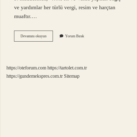
ve yardımlar her türlü vergi, resim ve harçtan
muaftır.…
Hangi
Devamını okuyun
Yorum Bırak
Vakıflara
Yapılan
Bağışlar
Gider
Yazılır
https://oteforum.com
https://tartolet.com.tr
https://gundemekspres.com.tr
Sitemap