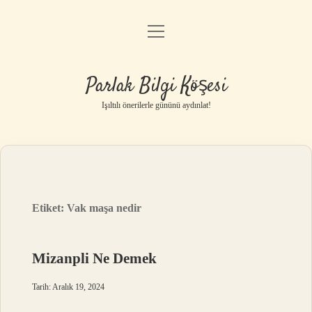
menüyü
Anasayfa
aç
Gizlilik Politikası
Parlak Bilgi Köşesi
Yasal Uyarı
Işıltılı önerilerle gününü aydınlat!
Hakkımızda
Etiket:
Vak maşa nedir
Mizanpli Ne Demek
Tarih: Aralık 19, 2024