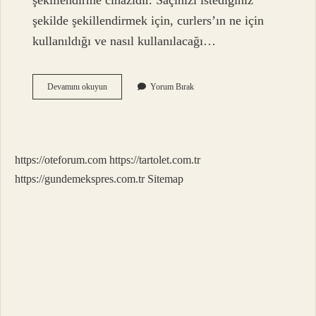
şekillendirme cihazıdır. Saçınızı istediğiniz
şekilde şekillendirmek için, curlers’ın ne için
kullanıldığı ve nasıl kullanılacağı…
Mizanpli
Devamını okuyun
Yorum Bırak
Ne
Demek
https://oteforum.com
https://tartolet.com.tr
https://gundemekspres.com.tr
Sitemap