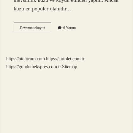
mevsimlik kuzu ve koyun etinden yapılır. Ancak
kuzu en popüler olanıdır.…
Elma
Devamını okuyun
6 Yorum
Kebabı
Nedir
https://oteforum.com
https://tartolet.com.tr
https://gundemekspres.com.tr
Sitemap