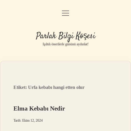
menüyü
Anasayfa
aç
Gizlilik Politikası
Parlak Bilgi Köşesi
Yasal Uyarı
Işıltılı önerilerle gününü aydınlat!
Hakkımızda
Etiket:
Urfa kebabı hangi etten olur
Elma Kebabı Nedir
Tarih: Ekim 12, 2024