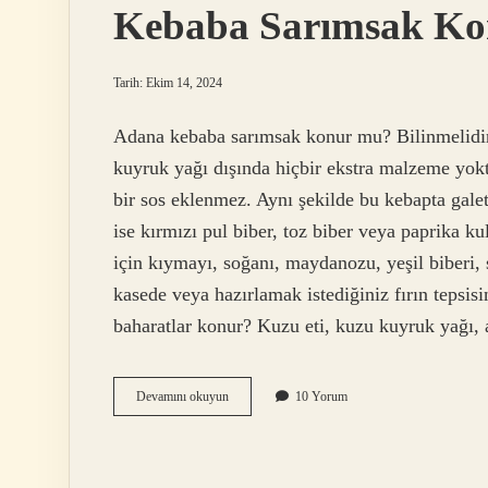
Kebaba Sarımsak K
Tarih: Ekim 14, 2024
Adana kebaba sarımsak konur mu? Bilinmelidir k
kuyruk yağı dışında hiçbir ekstra malzeme yok
bir sos eklenmez. Aynı şekilde bu kebapta gal
ise kırmızı pul biber, toz biber veya paprika k
için kıymayı, soğanı, maydanozu, yeşil biberi, 
kasede veya hazırlamak istediğiniz fırın teps
baharatlar konur? Kuzu eti, kuzu kuyruk yağı, 
Kebaba
Devamını okuyun
10 Yorum
Sarımsak
Konur
Mu