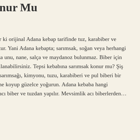
onur Mu
i orijinal Adana kebap tarifinde tuz, karabiber ve
tur. Yani Adana kebapta; sarımsak, soğan veya herhangi
eta unu, nane, salça ve maydanoz bulunmaz. Biber için
ullanabilirsiniz. Tepsi kebabına sarımsak konur mu? Şiş
sarımsağı, kimyonu, tuzu, karabiberi ve pul biberi bir
isine koyup güzelce yoğurun. Adana kebaba hangi
acı biber ve tuzdan yapılır. Mevsimlik acı biberlerden…