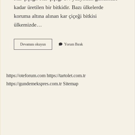
kadar üretilen bir bitkidir. Bazı ülkelerde
koruma altına alınan kar çiçeği bitkisi
ülkemizde…
Hangi
Devamını okuyun
Yorum Bırak
Çiçeklerin
Nesli
Tükenmektedir
https://oteforum.com
https://tartolet.com.tr
https://gundemekspres.com.tr
Sitemap