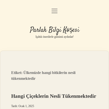
menüyü
Anasayfa
aç
Gizlilik Politikası
Parlak Bilgi Köşesi
Yasal Uyarı
Işıltılı önerilerle gününü aydınlat!
Hakkımızda
Etiket:
Ülkemizde hangi bitkilerin nesli
tükenmektedir
Hangi Çiçeklerin Nesli Tükenmektedir
Tarih: Ocak 1, 2025