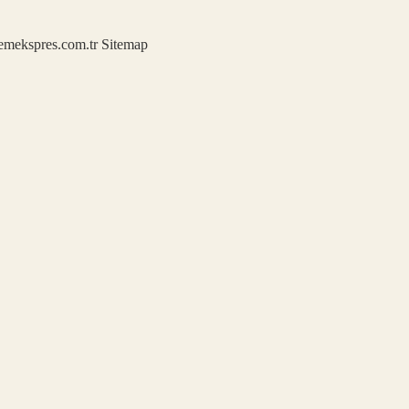
demekspres.com.tr
Sitemap