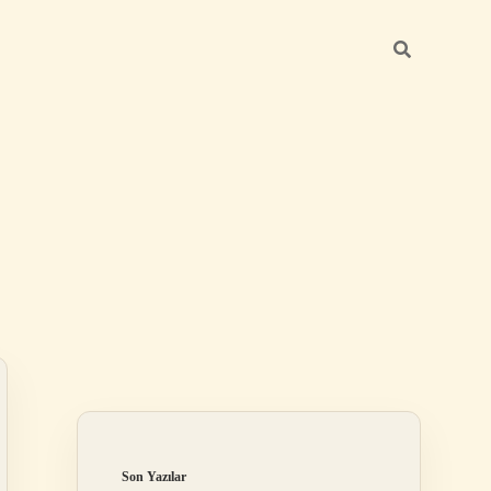
Sidebar
ilbet mobil giriş
Son Yazılar