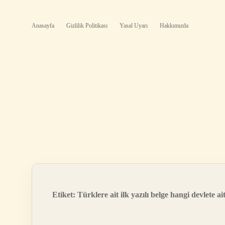
Anasayfa
Gizlilik Politikası
Yasal Uyarı
Hakkımızda
Etiket:
Türklere ait ilk yazılı belge hangi devlete ait