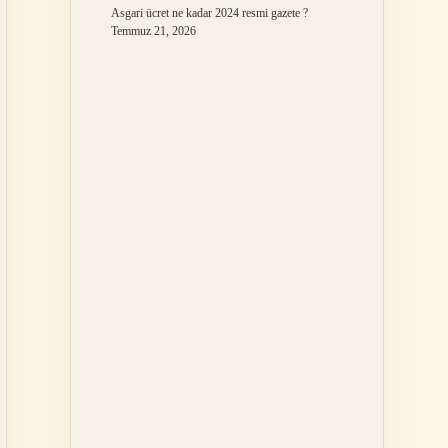
Asgari ücret ne kadar 2024 resmi gazete ?
Temmuz 21, 2026