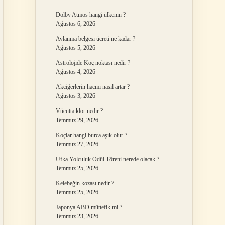
Dolby Atmos hangi ülkenin ?
Ağustos 6, 2026
Avlanma belgesi ücreti ne kadar ?
Ağustos 5, 2026
Astrolojide Koç noktası nedir ?
Ağustos 4, 2026
Akciğerlerin hacmi nasıl artar ?
Ağustos 3, 2026
Vücutta klor nedir ?
Temmuz 29, 2026
Koçlar hangi burca aşık olur ?
Temmuz 27, 2026
Ufka Yolculuk Ödül Töreni nerede olacak ?
Temmuz 25, 2026
Kelebeğin kozası nedir ?
Temmuz 25, 2026
Japonya ABD müttefik mi ?
Temmuz 23, 2026