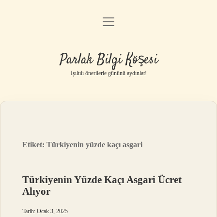
menüyü
Anasayfa
aç
Gizlilik Politikası
Parlak Bilgi Köşesi
Yasal Uyarı
Işıltılı önerilerle gününü aydınlat!
Hakkımızda
Etiket:
Türkiyenin yüzde kaçı asgari
Türkiyenin Yüzde Kaçı Asgari Ücret
Alıyor
Tarih: Ocak 3, 2025