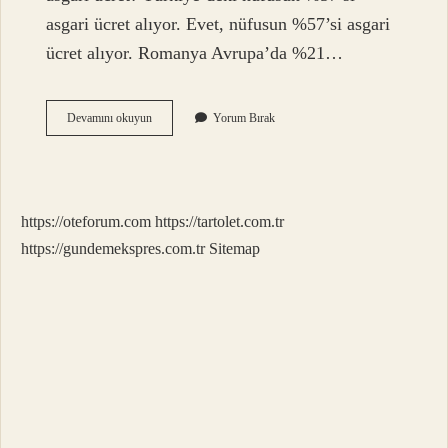
asgari ücret alıyor. Evet, nüfusun %57’si asgari
ücret alıyor. Romanya Avrupa’da %21…
Türkiyenin
Devamını okuyun
Yorum Bırak
Yüzde
Kaçı
Asgari
Ücret
Alıyor
https://oteforum.com
https://tartolet.com.tr
https://gundemekspres.com.tr
Sitemap