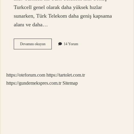
Turkcell genel olarak daha yüksek hızlar
sunarken, Türk Telekom daha geniş kapsama
alanı ve daha…
Superonline
Devamını okuyun
14 Yorum
Altyapı
Mı
Türk
Telekom
Mu
https://oteforum.com
https://tartolet.com.tr
https://gundemekspres.com.tr
Sitemap