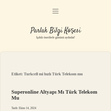
menüyü
Anasayfa
aç
Gizlilik Politikası
Parlak Bilgi Köşesi
Yasal Uyarı
Işıltılı önerilerle gününü aydınlat!
Hakkımızda
Etiket:
Turkcell mi hızlı Türk Telekom mu
Superonline Altyapı Mı Türk Telekom
Mu
Tarih: Ekim 14, 2024