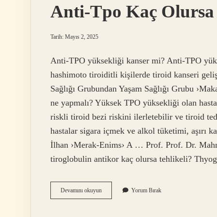
Anti-Tpo Kaç Olursa 
Tarih: Mayıs 2, 2025
Anti-TPO yüksekliği kanser mi? Anti-TPO yüksek
hashimoto tiroiditli kişilerde tiroid kanseri gel
Sağlığı Grubundan Yaşam Sağlığı Grubu ›Maka
ne yapmalı? Yüksek TPO yüksekliği olan hastala
riskli tiroid bezi riskini ilerletebilir ve tiroi
hastalar sigara içmek ve alkol tüketimi, aşırı
İlhan ›Merak-Enims› A … Prof. Prof. Dr. Mahm
tiroglobulin antikor kaç olursa tehlikeli? Thy
Anti-
Devamını okuyun
Yorum Bırak
Tpo
Kaç
Olursa