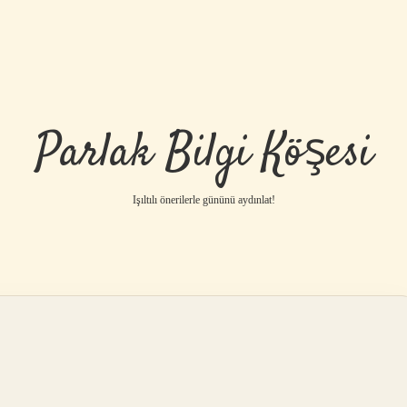
Parlak Bilgi Köşesi
Işıltılı önerilerle gününü aydınlat!