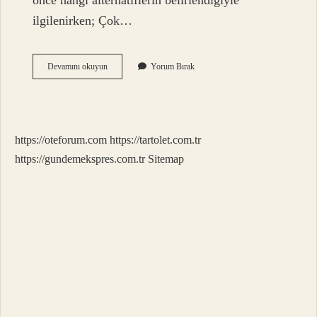
önce hangi alternatiflerin belirlendiğiyle
ilgilenirken; Çok…
Negatif
Devamını okuyun
Yorum Bırak
Ideal
Çözüm
Nedir
https://oteforum.com
https://tartolet.com.tr
https://gundemekspres.com.tr
Sitemap