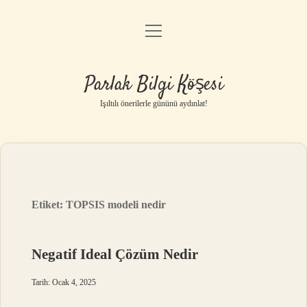
menüyü
Anasayfa
aç
Gizlilik Politikası
Parlak Bilgi Köşesi
Yasal Uyarı
Işıltılı önerilerle gününü aydınlat!
Hakkımızda
Etiket:
TOPSIS modeli nedir
Negatif Ideal Çözüm Nedir
Tarih: Ocak 4, 2025